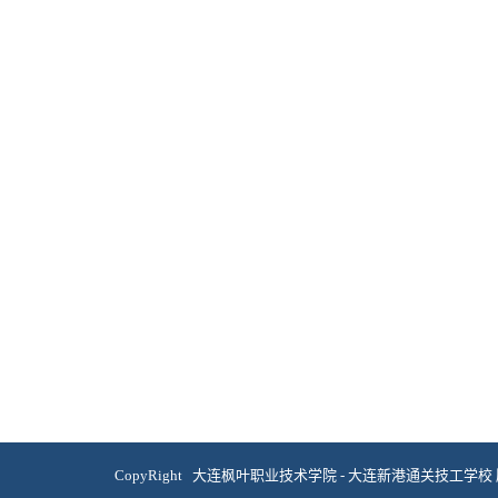
CopyRight 大连枫叶职业技术学院 - 大连新港通关技工