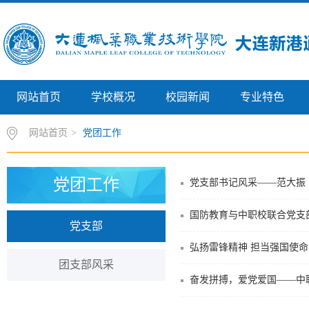
网站首页
学校概况
校园新闻
专业特色
网站首页
>
党团工作
党团工作
党支部书记风采——范大振
国防教育与中职校联合党支
党支部
弘扬雷锋精神 担当强国使命
团支部风采
奋发拼搏，爱党爱国——中